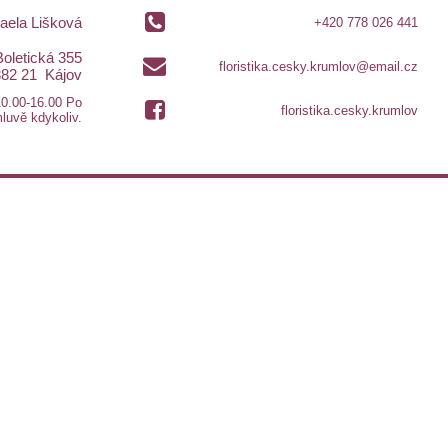
haela Lišková
+420 778 026 441
Boletická 355
floristika.cesky.krumlov@email.cz
382 21 Kájov
10.00-16.00 Po
floristika.cesky.krumlov
luvě kdykoliv.