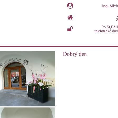
Ing. Mic
Po,St,Pá 
telefonické dom
Dobrý den