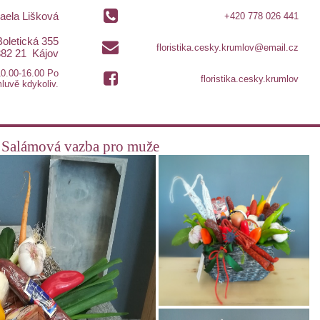
haela Lišková
+420 778 026 441
Boletická 355
floristika.cesky.krumlov@email.cz
382 21 Kájov
10.00-16.00 Po
floristika.cesky.krumlov
luvě kdykoliv.
Salámová vazba pro muže